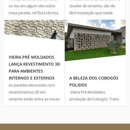
ou leu em algum site sobre
Grades de cimento, são de
meia parede, né?Esta técnica
fácil instalação que mede
de pintar as paredes de casa
2,00m x1,00m e podem ser
pela metade se tornou
utilizadas na construção de
tendência em diferentes ...
muros, sacadas, ...
01 MAR, 2020
VIEIRA PRÉ MOLDADOS
LANÇA REVESTIMENTO 3D
PARA AMBIENTES
01 MAR, 2020
A BELEZA DOS COBOGÓS
INTERNOS E EXTERNOS
POLIDOS
As paredes decoradas com
Vieira Pré-Moldados
revestimentos 3D em
produção de Cobogós. Trata-
cimento estão entre as novas
se de blocos vazados que,
tendências de decoração. O
além do interessante efeito
motivo do sucesso é o custo-
estético, têm a função de ...
benefício em ...