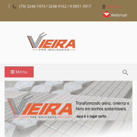
(79) 3248-7474 / 3248-9162 / 9 8851-3917
Acessar
Webmail
Menu