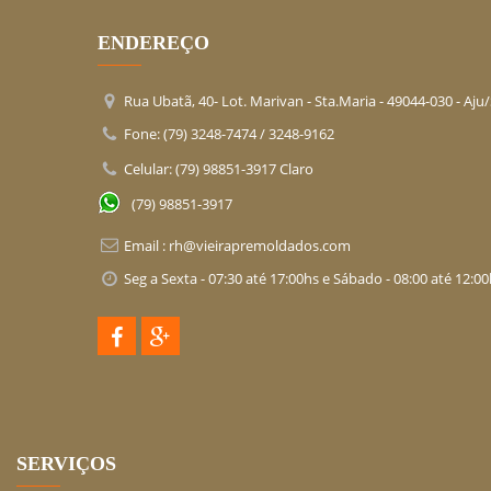
ENDEREÇO
Rua Ubatã, 40- Lot. Marivan - Sta.Maria -
49044-030
- Aju
Fone: (79) 3248-7474 / 3248-9162
Celular: (79) 98851-3917 Claro
(79) 98851-3917
Email :
rh@vieirapremoldados.com
Seg a Sexta - 07:30 até 17:00hs e Sábado - 08:00 até 12:0
SERVIÇOS