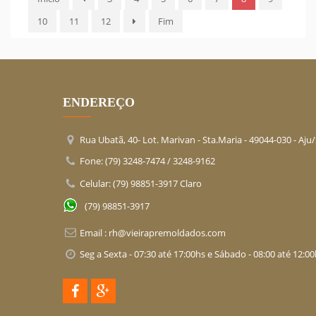
10
11
12
Fim
ENDEREÇO
Rua Ubatã, 40- Lot. Marivan - Sta.Maria -
49044-030
- Aju
Fone: (79) 3248-7474 / 3248-9162
Celular: (79) 98851-3917 Claro
(79) 98851-3917
Email :
rh@vieirapremoldados.com
Seg a Sexta - 07:30 até 17:00hs e Sábado - 08:00 até 12:0