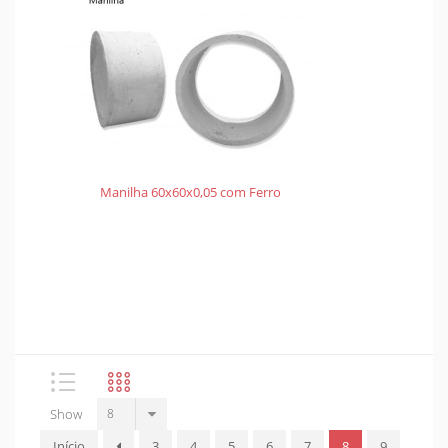
Manilha 60x60x0,05 com Ferro
Show
Início
3
4
5
6
7
8
9