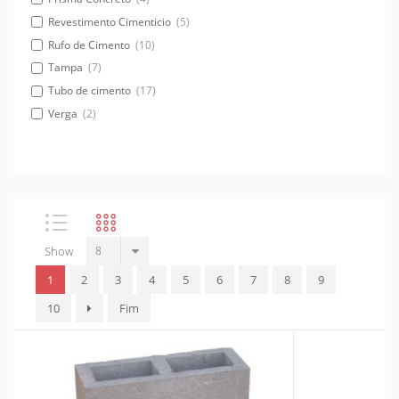
Revestimento Cimenticio
(5)
Rufo de Cimento
(10)
Tampa
(7)
Tubo de cimento
(17)
Verga
(2)
Show
1
2
3
4
5
6
7
8
9
10
Fim