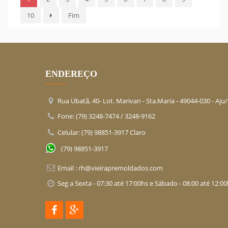
10
Fim
ENDEREÇO
Rua Ubatã, 40- Lot. Marivan - Sta.Maria -
49044-030
- Aju
Fone: (79) 3248-7474 / 3248-9162
Celular: (79) 98851-3917 Claro
(79) 98851-3917
Email :
rh@vieirapremoldados.com
Seg a Sexta - 07:30 até 17:00hs e Sábado - 08:00 até 12:0