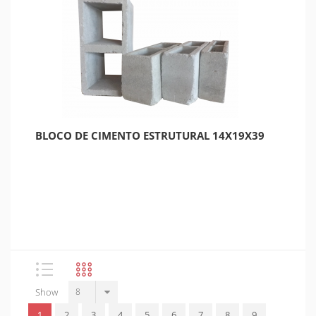
BLOCO DE CIMENTO ESTRUTURAL 14X19X39
Show
1
2
3
4
5
6
7
8
9