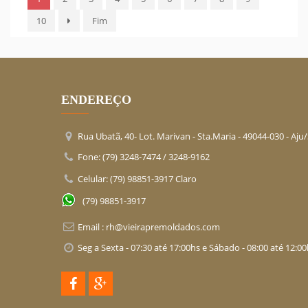
10
Fim
ENDEREÇO
Rua Ubatã, 40- Lot. Marivan - Sta.Maria -
49044-030
- Aju
Fone: (79) 3248-7474 / 3248-9162
Celular: (79) 98851-3917 Claro
(79) 98851-3917
Email :
rh@vieirapremoldados.com
Seg a Sexta - 07:30 até 17:00hs e Sábado - 08:00 até 12:0