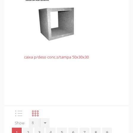
caixa p/deso conc.s/tampa 50x30x30
Show
1
2
3
4
5
6
7
8
9