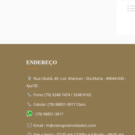
ENDEREÇO
Rua Ubatã, 40- Lot. Marivan - Sta.Maria -
49044-030
-
Aju/SE
.
Fone: (79) 3248-7474 / 3248-9162
Celular: (79) 98851-3917 Claro
(79) 98851-3917
Email :
rh@vieirapremoldados.com
Seg a Sexta - 07:30 até 17:00hs e Sábado - 08:00 até