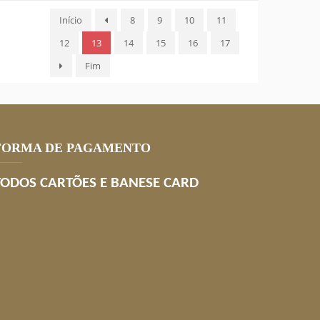
Início
8
9
10
11
12
13
14
15
16
17
Fim
FORMA DE PAGAMENTO
TODOS CARTÕES E BANESE CARD