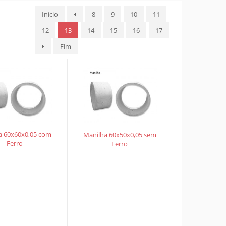
Início
8
9
10
11
12
13
14
15
16
17
Fim
a 60x60x0,05 com
Manilha 60x50x0,05 sem
Ferro
Ferro