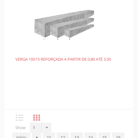
VERGA 10X15 REFORÇADA A PARTIR DE 0,80 ATÉ 3,50
Show
Início
11
12
13
14
15
16