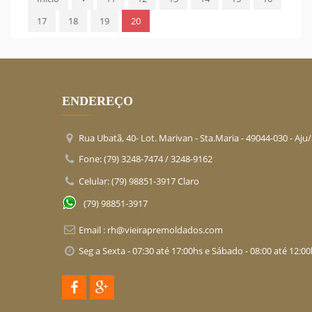
17
18
19
20
ENDEREÇO
Rua Ubatã, 40- Lot. Marivan - Sta.Maria -
49044-030
- Aju
Fone: (79) 3248-7474 / 3248-9162
Celular: (79) 98851-3917 Claro
(79) 98851-3917
Email :
rh@vieirapremoldados.com
Seg a Sexta - 07:30 até 17:00hs e Sábado - 08:00 até 12:0