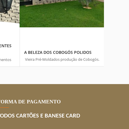
ENTES
01 MAR, 2020
A BELEZA DOS COBOGÓS POLIDOS
Vieira Pré-Moldados produção de Cobogós.
mentos
Trata-se de blocos vazados que, além do
as
interessante efeito estético, têm a função
o do
de ...
FORMA DE PAGAMENTO
TODOS CARTÕES E BANESE CARD