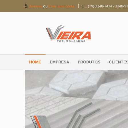
ou
Acessar
Criar uma conta
(79) 3248-7474 / 3248-9
HOME
EMPRESA
PRODUTOS
CLIENTE