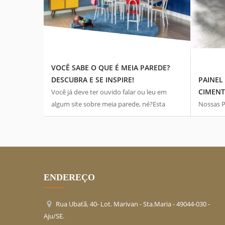
29 JAN, 2021
VOCÊ SABE O QUE É MEIA PAREDE?
01 MAR, 
DESCUBRA E SE INSPIRE!
PAINEL
CIMEN
Você já deve ter ouvido falar ou leu em
algum site sobre meia parede, né?Esta
Nossas P
técnica de pintar as paredes de casa pela
cimento,
metade se tornou tendência em diferentes
2,00m x1
...
construçã
ENDEREÇO
Rua Ubatã, 40- Lot. Marivan - Sta.Maria -
49044-030
-
Aju/SE
.