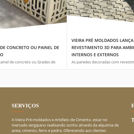
01 MAR, 2020
VIEIRA PRÉ MOLDADOS LANÇA
2020
 DE CONCRETO OU PAINEL DE
REVESTIMENTO 3D PARA AMBI
TO
INTERNOS E EXTERNOS
ainel de concreto ou Grades de
As paredes decoradas com revesti
 são de fácil instalação que mede
3D em cimento estão entre as nov
,00m e podem ser utilizadas na
tendências de decoração. O motiv
o de muros, sacadas, ...
sucesso é o custo-benefício em ...
SERVIÇOS
A Vieira Pré-moldados e Artefato de Cimento. estar no
mercado sergipano realizando sonho através da alquimia de
areia, cimento, ferro e pedra. Oferecendo aos clientes